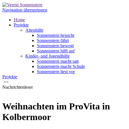
Navigation überspringen
Home
Projekte
Altenhilfe
Sonnenstern besucht
Sonnenstern fährt
Sonnenstern bewegt
Sonnenstern hilft auf
Kinder- und Jugendhilfe
Sonnenstern macht satt
Sonnenstern macht Schule
Sonnenstern liest vor
Projekte
Sonnensternkiste - die Materialbox
>>
Sonnenstern hilft
Nachrichtenleser
Über uns
Über uns
Publikationen
Helfen
Weihnachten im ProVita in
Spenden
Dauerhaft spenden
Kolbermoor
Benefiz, Anlassspenden, Veranstaltungen
Kontakt