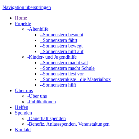
Navigation überspringen
Home
Projekte
-
Altenhilfe
--
Sonnenstern besucht
--
Sonnenstern fährt
--
Sonnenstern bewegt
--
Sonnenstern hilft auf
-
Kinder- und Jugendhilfe
--
Sonnenstern macht satt
--
Sonnenstern macht Schule
--
Sonnenstern liest vor
--
Sonnensternkiste - die Materialbox
--
Sonnenstern hilft
Über uns
-
Über uns
-
Publikationen
Helfen
Spenden
-
Dauerhaft spenden
-
Benefiz, Anlassspenden, Veranstaltungen
Kontakt