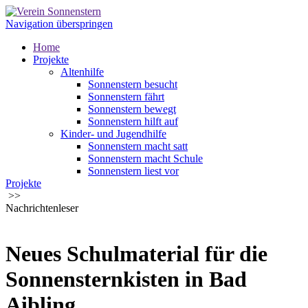
Navigation überspringen
Home
Projekte
Altenhilfe
Sonnenstern besucht
Sonnenstern fährt
Sonnenstern bewegt
Sonnenstern hilft auf
Kinder- und Jugendhilfe
Sonnenstern macht satt
Sonnenstern macht Schule
Sonnenstern liest vor
Projekte
Sonnensternkiste - die Materialbox
>>
Sonnenstern hilft
Nachrichtenleser
Über uns
Über uns
Publikationen
Helfen
Neues Schulmaterial für die
Spenden
Dauerhaft spenden
Sonnensternkisten in Bad
Benefiz, Anlassspenden, Veranstaltungen
Kontakt
Aibling