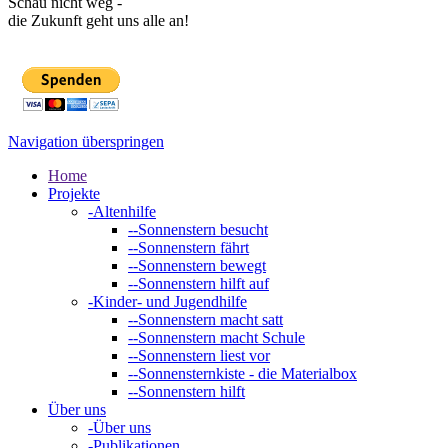
Schau nicht weg -
die Zukunft geht uns alle an!
Navigation überspringen
Home
Projekte
-
Altenhilfe
--
Sonnenstern besucht
--
Sonnenstern fährt
--
Sonnenstern bewegt
--
Sonnenstern hilft auf
-
Kinder- und Jugendhilfe
--
Sonnenstern macht satt
--
Sonnenstern macht Schule
--
Sonnenstern liest vor
--
Sonnensternkiste - die Materialbox
--
Sonnenstern hilft
Über uns
-
Über uns
-
Publikationen