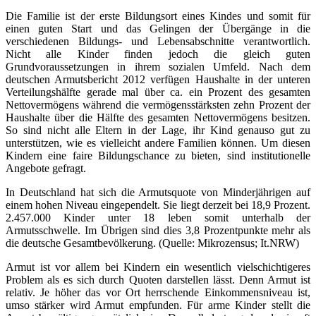
Die Familie ist der erste Bildungsort eines Kindes und somit für
einen guten Start und das Gelingen der Übergänge in die
verschiedenen Bildungs- und Lebensabschnitte verantwortlich.
Nicht alle Kinder finden jedoch die gleich guten
Grundvoraussetzungen in ihrem sozialen Umfeld. Nach dem
deutschen Armutsbericht 2012 verfügen Haushalte in der unteren
Verteilungshälfte gerade mal über ca. ein Prozent des gesamten
Nettovermögens während die vermögensstärksten zehn Prozent der
Haushalte über die Hälfte des gesamten Nettovermögens besitzen.
So sind nicht alle Eltern in der Lage, ihr Kind genauso gut zu
unterstützen, wie es vielleicht andere Familien können. Um diesen
Kindern eine faire Bildungschance zu bieten, sind institutionelle
Angebote gefragt.
In Deutschland hat sich die Armutsquote von Minderjährigen auf
einem hohen Niveau eingependelt. Sie liegt derzeit bei 18,9 Prozent.
2.457.000 Kinder unter 18 leben somit unterhalb der
Armutsschwelle. Im Übrigen sind dies 3,8 Prozentpunkte mehr als
die deutsche Gesamtbevölkerung. (Quelle: Mikrozensus; It.NRW)
Armut ist vor allem bei Kindern ein wesentlich vielschichtigeres
Problem als es sich durch Quoten darstellen lässt. Denn Armut ist
relativ. Je höher das vor Ort herrschende Einkommensniveau ist,
umso stärker wird Armut empfunden. Für arme Kinder stellt die