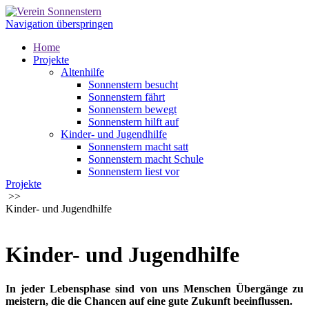
Navigation überspringen
Home
Projekte
Altenhilfe
Sonnenstern besucht
Sonnenstern fährt
Sonnenstern bewegt
Sonnenstern hilft auf
Kinder- und Jugendhilfe
Sonnenstern macht satt
Sonnenstern macht Schule
Sonnenstern liest vor
Projekte
Sonnensternkiste - die Materialbox
>>
Sonnenstern hilft
Kinder- und Jugendhilfe
Über uns
Über uns
Publikationen
Helfen
Kinder- und Jugendhilfe
Spenden
Dauerhaft spenden
Benefiz, Anlassspenden, Veranstaltungen
In jeder Lebensphase sind von uns Menschen Übergänge zu
Kontakt
meistern, die die Chancen auf eine gute Zukunft beeinflussen.